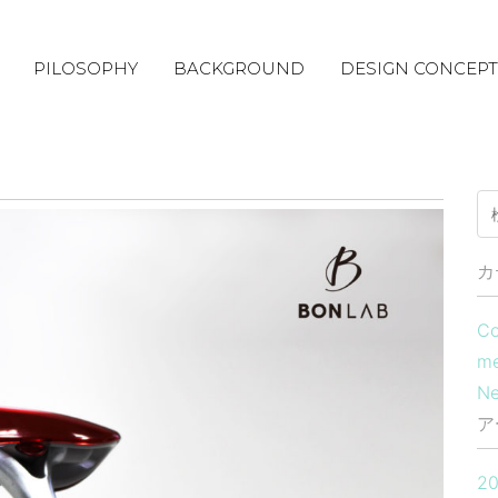
PILOSOPHY
BACKGROUND
DESIGN CONCEPT
カ
Co
m
N
ア
2