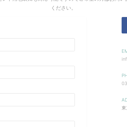
ください。
E
in
P
03
A
東