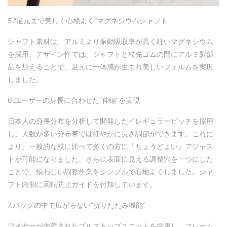
5.
”
足元まで美しく心地よく”マグネシウムシャフト
シャフト素材は、アルミより振動吸収率が高く軽いマグネシウム
を採用。デザイン性では、シャフトと杖先ゴムの間にアルミ製部
品を加えることで、足元に一体感が生まれ美しいフォルムを実現
しました。
6.
ユーザーの身長に合わせた
”
伸縮
”
を実現
日本人の身長分布を分析して開発したイレギュラーピッチを採用
し、人数が多い分布帯では細やかに長さ調節ができます。これに
より、一般的な杖に比べて多くの方に「ちょうどよい」アジャス
トが可能になりました。さらに表面に見える調整穴を一つにした
ことで、煩わしい調整作業をシンプルで心地よくしました。シャ
フト内側に回転防止ガイドを付加しています。
7.
バッグの中で広がらない
”
折りたたみ機能
”
ワイヤーが内蔵されたプルストップユニットを採用し、フレーム