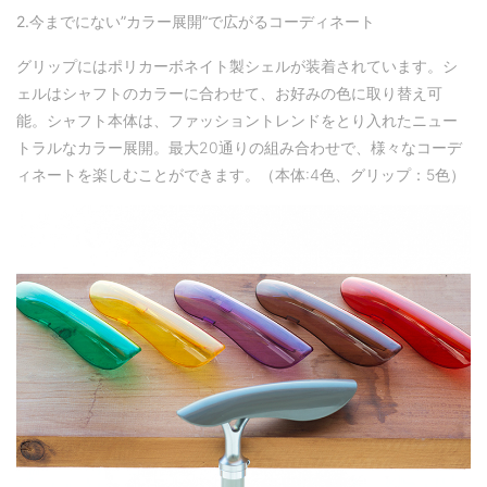
2.
今までにない
”
カラー展開
”
で広がるコーディネート
グリップにはポリカーボネイト製シェルが装着されています。シ
ェルはシャフトのカラーに合わせて、お好みの色に取り替え可
能。シャフト本体は、ファッショントレンドをとり入れたニュー
トラルなカラー展開。最大20通りの組み合わせで、様々なコーデ
ィネートを楽しむことができます。（本体:4色、グリップ：5色）