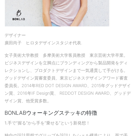
デザイナー
廣田尚子 ヒロタデザインスタジオ代表.
女子美術大学教授 多摩美術大学客員教授 東京芸術大学卒業。
ビジネスデザインを立脚点にブランディングから製品開発をディ
レクションし、プロダクトデザインまで一気通貫して手がける。
グッドデザイン賞審査委員、東京ビジネスデザインアワード審査
委員長。2014年RED DOT DESIGN AWARD、2015年グッドデザイ
ン賞、2016年IF Design賞、 REDDOT DESIGN AWARD、グッドデ
ザイン賞、他受賞多数。
BONLABウォーキングステッキの特徴
1.
手で
”
握る
”
から手を
”
乗せる
”
という新発想！
独自の設計思想でグリップを設計したシェル構造により、面で手